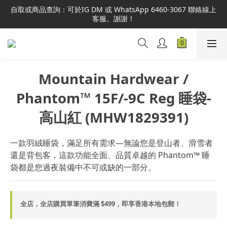
本網站為港澳地區指定總代理官方直營，全店商品均為正品正貨，
自取或商品查詢：可於IG DM 或 WhatsApp 6460-3067 聯絡線上
並享售後服務，敬請安心選購。
客服。謝謝！
本網站為港澳地區指定總代理官方直營，全店商品均為正品正貨，
並享售後服務，敬請安心選購。
Mountain Hardwear /
Phantom™ 15F/-9C Reg 睡袋-
高山紅 (MHW1829391)
一款羽絨睡袋，滿足所有需求—無論您是登山者、滑雪者
還是背包客，這款功能全面、品質卓越的 Phantom™ 睡
袋都是您過夜裝備中不可或缺的一部分。
全店，全店購買單筆消費滿 $499，即享香港本地包郵！