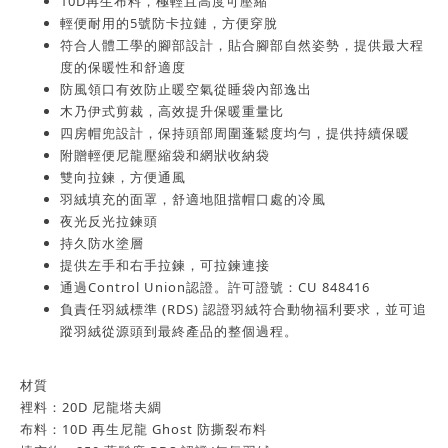
10D再生布料，極輕且高度可壓縮
輕便耐用的5號防卡拉鏈，方便穿脫
符合人體工學的腳部設計，貼合腳部自然姿勢，提供最大程
度的保暖性和舒適度
防風領口有效防止暖空氣從睡袋內部逸出
木乃伊式剪裁，高效提升保暖重量比
四房帽兜設計，保持頭部周圍蓬鬆度均勻，提供持續保暖
附贈輕便尼龍壓縮袋和網狀收納袋
雙向拉鍊，方便通風
羽絨填充的面罩，舒適地阻擋帽口處的冷風
夜光反光拉鍊頭
持久防水塗層
提供左手和右手拉鍊，可拉鍊連接
通過Control Union認證。許可證號：CU 848416
負責任羽絨標準 (RDS) 認證羽絨符合動物福利要求，並可追
蹤羽絨從源頭到最終產品的整個過程。
材質
裡料：20D 尼龍塔夫綢
布料：10D 再生尼龍 Ghost 防撕裂布料