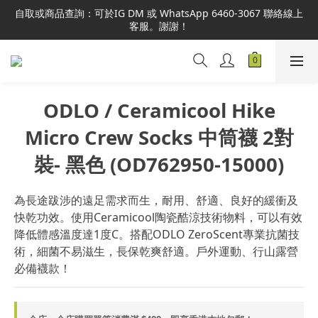
本網站為港澳地區指定總代理官方直營，全店商品均為正品正貨，
自取或商品查詢：可於IG DM 或 WhatsApp 6460-3067 聯絡線上
並享售後服務，敬請安心選購。
客服。謝謝！
本網站為港澳地區指定總代理官方直營，全店商品均為正品正貨，
並享售後服務，敬請安心選購。
ODLO / Ceramicool Hike
Micro Crew Socks 中筒襪 2對
裝- 黑色 (OD762950-15000)
為長途跋涉的遠足需求而生，耐用、舒適、良好的緩衝及
快乾功效。使用Ceramicool陶瓷酷涼技術物料，可以有效
降低體感溫度達1度C。搭配ODLO ZeroScent專業抗菌技
術，細菌不易滋生，長保乾爽舒適。戶外運動、行山露營
必備襪款！