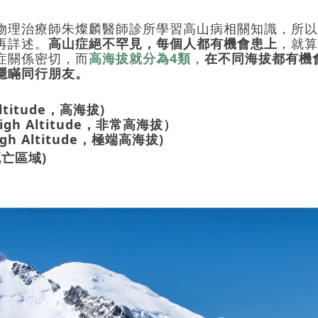
物理治療師朱燦麟醫師診所學習高山病相關知識，所以
再詳述。
高山症絕不罕見，每個人都有機會患上
，就算
症關係密切，而
高海拔就分為
4
類
，
在不同海拔都有機
隱瞞同行朋友。
ltitude
，高海拔
)
igh Altitude
，非常高海拔）
gh Altitude
，極端高海拔
)
死亡區域
)