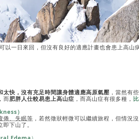
且可以一日來回，但沒有良好的適應計畫也會患上高山
和太快，沒有充足時間讓身體適應高原氣壓
，當然有些
，而
肥胖人仕較易患上高山症
，而高山症有很多種，
比
ckness
）
疲倦、失眠等
，若然徵狀輕微可以繼續旅程，但情況沒
立即下山了。
bral Edema
）