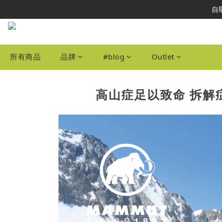
自取
本網站為港
本網站為港
所有商品
品牌
#blog
Outlet
高山症足以致命 拆解症徵