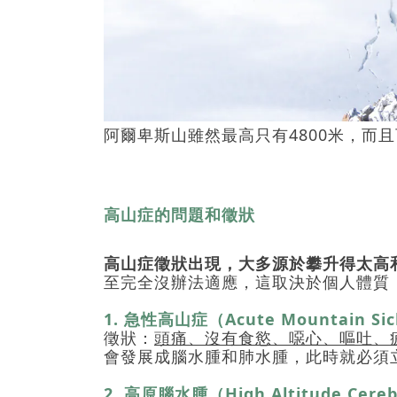
阿爾卑斯山雖然最高只有4800米，而
高山症的問題和徵狀
高山症徵狀出現，大多源於攀升得太高
至完全沒辦法適應，這取決於個人體質
1.
急性高山症（
Acute Mountain Si
徵狀：
頭痛、沒有食慾、噁心、嘔吐、
會發展成腦水腫和肺水腫，此時就必須
2. 高原腦水腫（
High Altitude Cere