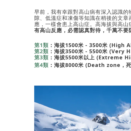
早前，我有幸跟對高山病有深入認識的
隙、低溫症和凍傷等知識在稍後的文章
應，一樣會患上高山症。高海拔與高山
有高山反應，必需認真對待，千萬不要
第
1
類
：海拔
1500
米
- 3500
米
(High A
第
2
類
：海拔
3500
米
- 5500
米
(
Very H
第
3
類
：海拔
5500
米以上
(Extreme Hi
第
4
類
：海拔
8000
米
(Death zone
，