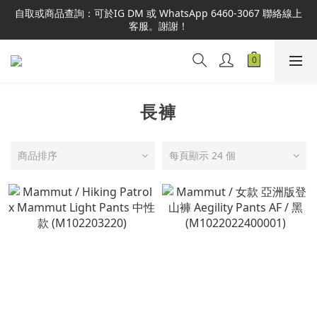
本網站為港澳地區指定總代理官方直營，全店商品均為正品正貨，
自取或商品查詢：可於IG DM 或 WhatsApp 6460-3067 聯絡線上
並享售後服務，敬請安心選購。
客服。謝謝！
本網站為港澳地區指定總代理官方直營，全店商品均為正品正貨，
並享售後服務，敬請安心選購。
長褲
商品排序
每頁顯示 24 個