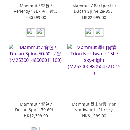
Mammut / 背包 /
Mammut / Backpacks /
Aenergy 18L / 黑、紫風
Ducan Spine 28-35L /
輪 (M253000880)
黑、沼澤綠/黑
HK$899.00
HK$2,099.00
(M253001410)
Mammut / 背包 /
Mammut 攀山背囊Trion
Ducan Spine 50-60L /
Nordwand 15L / sky-
黑
night
HK$2,399.00
HK$1,599.00
(M25300148000011100
(M25200098050432101
)
5)