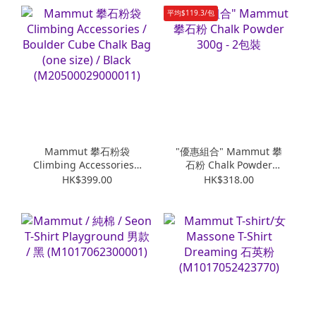
平均$119.3/包
Mammut 攀石粉袋
"優惠組合" Mammut 攀
Climbing Accessories /
石粉 Chalk Powder
Boulder Cube Chalk
300g - 2包裝
HK$399.00
HK$318.00
Bag (one size) / Black
(M20500029000011)