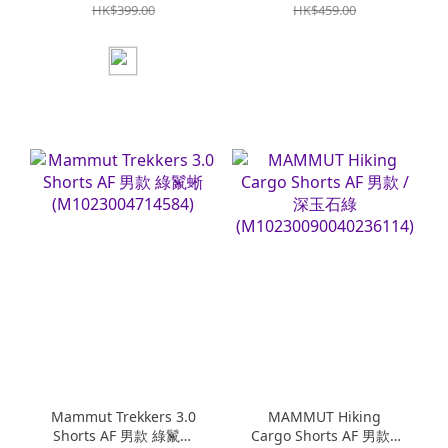
(M1017052310243)
HK$399.00
HK$459.00
Mammut Trekkers 3.0
MAMMUT Hiking
Shorts AF 男款 綠鬣蜥
Cargo Shorts AF 男款 /