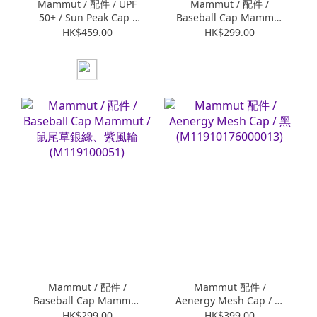
Mammut / 配件 / UPF
Mammut / 配件 /
50+ / Sun Peak Cap /
Baseball Cap Mammut
Silver sage
/ 黑 、地層灰藍
HK$459.00
HK$299.00
(M11910167112883)
(M119100051)
Mammut / 配件 /
Mammut 配件 /
Baseball Cap Mammut
Aenergy Mesh Cap / 黑
/ 鼠尾草銀綠、紫風輪
(M11910176000013)
HK$299.00
HK$399.00