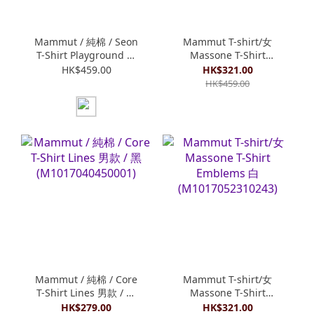
Mammut / 純棉 / Seon
Mammut T-shirt/女
T-Shirt Playground 男
Massone T-Shirt
款 / 黑
Dreaming 石英粉
HK$459.00
HK$321.00
(M1017062300001)
(M1017052423770)
HK$459.00
Mammut / 純棉 / Core
Mammut T-shirt/女
T-Shirt Lines 男款 / 黑
Massone T-Shirt
(M1017040450001)
Emblems 白
HK$279.00
HK$321.00