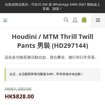
本網站為港澳地區指定總代理官方直營，全店商品均為正品正貨，
自取或商品查詢：可於IG DM 或 WhatsApp 6460-3067 聯絡線上
並享售後服務，敬請安心選購。
客服。謝謝！
本網站為港澳地區指定總代理官方直營，全店商品均為正品正貨，
並享售後服務，敬請安心選購。
Houdini / MTM Thrill Twill
Pants 男裝 (HD297144)
這款多功能長褲活動自如，適合攀岩、健行和日常穿著。
全店，全店購買單筆消費滿 $499，即享香港本地包郵！
HK$1,380.00
HK$828.00