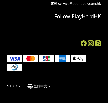
電郵
service@aeonpeak.com.hk
Follow PlayHardHK
$
HKD
繁體中文