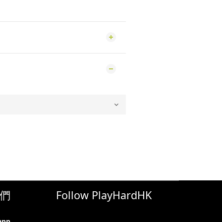
們
Follow PlayHardHK
app