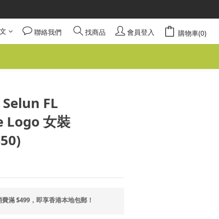
請安心選購。
謝謝！
文
聯絡我們
找商品
會員登入
購物車(0)
請安心選購。
立即購買
Selun FL
e Logo 女裝
50)
費滿 $499，即享香港本地包郵！