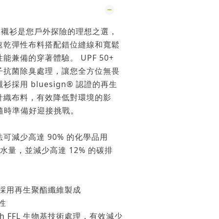
L 長袖襯衫是您戶外探險的理想之選，
速乾彈性布料搭配錯位縫線和寬鬆
兼備的穿著體驗。 UPF 50+
子抗菌除臭處理，讓您全方位無畏
採用 bluesign® 認證的再生
針織布料，有效降低對環境的影
，隨時準備好迎接挑戰。
可減少高達 90% 的化學品用
用水量，並減少高達 12% 的碳排
採用再生聚酯纖維製成
性
resh FFL 生物基技術處理，有效減少