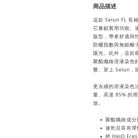
商品描述
這款 Selun F
它兼顧實用功能。
版型，帶來舒適與性能
防曬指數與無銀離
陽光。此外，這款襯衫
聚酯纖維溶液染色
響。穿上 Selun
更永續的溶液染色法
量、高達 85% 的
放。
聚酯纖維成分
速乾且富有彈
經 HeiQ F