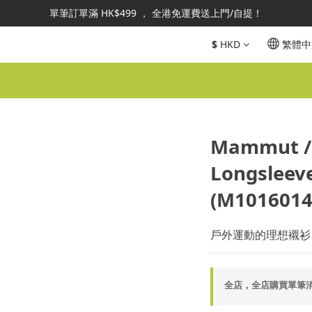
澳地區指定總代理官方直營，全店商品均為正品正貨，並享售後服務，敬
單筆訂單滿 HK$499 ， 全港免運費送上門/自提！
或商品查詢：可於IG DM 或 WhatsApp 6460-3067 聯絡線上客服。
$
HKD
繁體中
澳地區指定總代理官方直營，全店商品均為正品正貨，並享售後服務，敬
Mammut / 
Longsleev
(M1016014
戶外運動的理想襯衫
全店，全店購買單筆消