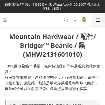
本網站為港澳地區指定總代理官方直營，全店商品均為正品正貨，
自取或商品查詢：可於IG DM 或 WhatsApp 6460-3067 聯絡線上
並享售後服務，敬請安心選購。
客服。謝謝！
本網站為港澳地區指定總代理官方直營，全店商品均為正品正貨，
並享售後服務，敬請安心選購。
Mountain Hardwear / 配件/
Bridger™ Beanie / 黑
(MHW2131601010)
100%回收聚酯羊毛帽，在保持溫暖的同時展現您的環保意
識！
有著復古風格 MHW 標誌的帽子，不僅外觀時尚，還提供
超級舒適的佩戴感。無論是單獨穿戴還是輕鬆放入頭盔，
這款帽子可以在滑雪或登山時為您提供理想的保護