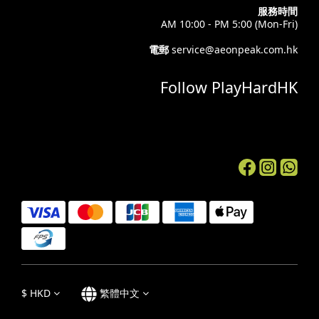
服務時間
AM 10:00 - PM 5:00 (Mon-Fri)
電郵
service@aeonpeak.com.hk
Follow PlayHardHK
$
HKD
繁體中文