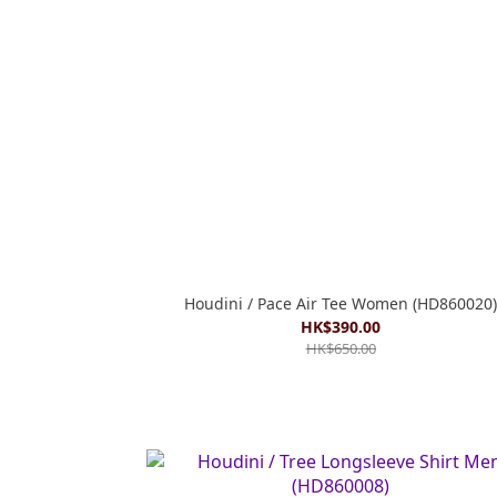
Houdini / Pace Air Tee Women (HD860020)
HK$390.00
HK$650.00