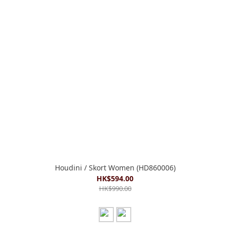
Houdini / Skort Women (HD860006)
HK$594.00
HK$990.00