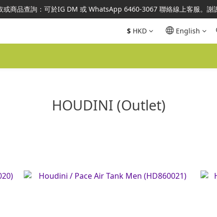
澳地區指定總代理官方直營，全店商品均為正品正貨，並享售後服務，敬
或商品查詢：可於IG DM 或 WhatsApp 6460-3067 聯絡線上客服。
澳地區指定總代理官方直營，全店商品均為正品正貨，並享售後服務，敬
$
HKD
English
HOUDINI (Outlet)