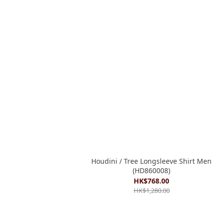
Houdini / Tree Longsleeve Shirt Men
(HD860008)
HK$768.00
HK$1,280.00