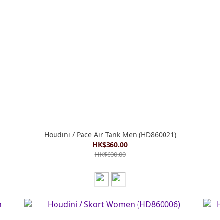
Houdini / Pace Air Tank Men (HD860021)
HK$360.00
HK$600.00