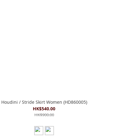
Houdini / Stride Skirt Women (HD860005)
HK$540.00
HK$900.00