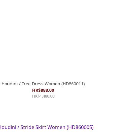
Houdini / Tree Dress Women (HD860011)
HK$888.00
HK$1,480.00