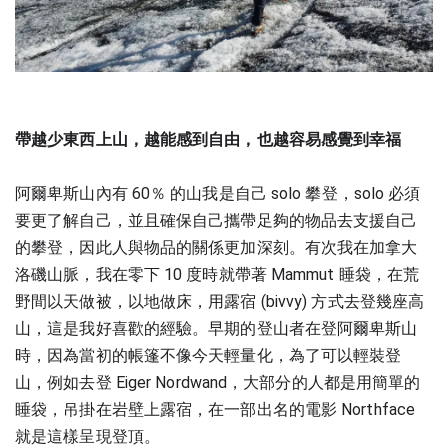
帶越少東西上山，越能感到自由，也越容易感覺到幸福
阿爾卑斯山內有 60％ 的山我是自己 solo 攀登，solo 必須
要更了解自己，並且確保自己攜帶足夠的物品去支援自己
的攀登，因此人與物品的關係更加深刻。
有次我在加拿大
洛磯山脈，我在零下 10 度時就帶著 Mammut 睡袋，在荒
野間以天做被，以地做床，用露宿 (bivvy) 方式去登幾座高
山，這是我好喜歡的經驗。早期的登山者在登阿爾卑斯山
時，因為當初的帳篷不像今天輕量化，為了可以輕裝登
山，例如去登 Eiger Nordwand，大部分的人都是用簡單的
睡袋，吊掛在岩壁上露宿，在一部出名的電影 Northface 
就是這樣呈現登頂。