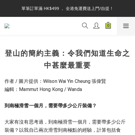
本網站為港澳地區指定總代理官方直營，全店商品均為正品正貨，
單筆訂單滿 HK$499 ， 全港免運費送上門/自提！
並享售後服務，敬請安心選購。
自取或商品查詢：可於IG DM 或 WhatsApp 6460-3067 聯絡線上
客服。謝謝！
本網站為港澳地區指定總代理官方直營，全店商品均為正品正貨，
並享售後服務，敬請安心選購。
登山的簡約主義：令我們知道生命之
中甚麼最重要
作者 / 圖片提供：Wilson Wai Yin Cheung 張偉賢
編輯：Mammut Hong Kong / Wanda 
劉瑋蘋
到南極滑雪一個月，需要帶多少公斤裝備？
大家有沒有思考過，到南極滑雪一個月，需要帶多少公斤
裝備？以我自己兩次滑雪到南極點的經驗，計算包括食