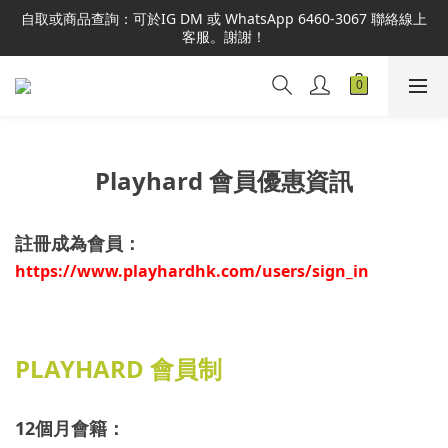
本網站為港澳地區指定總代理官方直營，全店商品均為正品正貨，
自取或商品查詢：可於IG DM 或 WhatsApp 6460-3067 聯絡線上
並享售後服務，敬請安心選購。
客服。謝謝！
本網站為港澳地區指定總代理官方直營，全店商品均為正品正貨，
並享售後服務，敬請安心選購。
Playhard 會員優惠資訊
註冊成為會員：
https://www.playhardhk.com/users/sign_in
PLAYHARD 會員制
12個月
會籍
：