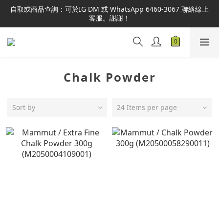
本網站為港澳地區指定總代理官方直營，全店商品均為正品正貨，
自取或商品查詢：可於IG DM 或 WhatsApp 6460-3067 聯絡線上
並享售後服務，敬請安心選購。
客服。謝謝！
本網站為港澳地區指定總代理官方直營，全店商品均為正品正貨，
並享售後服務，敬請安心選購。
Chalk Powder
Sort by
24 Items per page