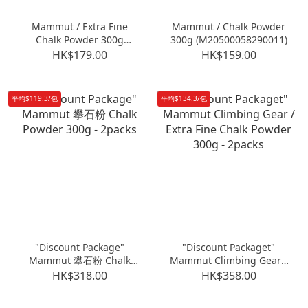
Mammut / Extra Fine
Mammut / Chalk Powder
Chalk Powder 300g
300g (M20500058290011)
(M2050004109001)
HK$179.00
HK$159.00
平均$119.3/包
平均$134.3/包
"Discount Package"
"Discount Packaget"
Mammut 攀石粉 Chalk
Mammut Climbing Gear /
Powder 300g - 2packs
Extra Fine Chalk Powder
HK$318.00
HK$358.00
300g - 2packs