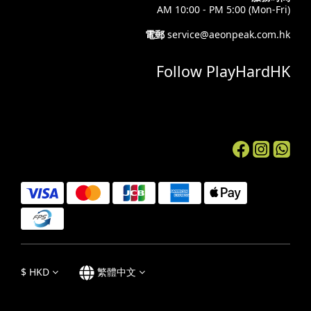
AM 10:00 - PM 5:00 (Mon-Fri)
電郵
service@aeonpeak.com.hk
Follow PlayHardHK
$
HKD
繁體中文