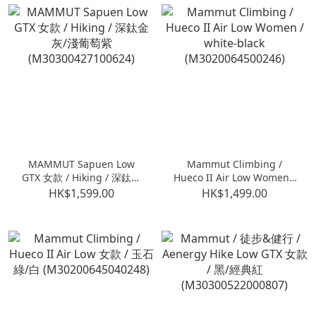
MAMMUT Sapuen Low
Mammut Climbing /
GTX 女款 / Hiking / 深鈦金
Hueco II Air Low Women /
灰/淺葡萄紫
white-black
HK$1,599.00
HK$1,499.00
(M30300427100624)
(M3020064500246)