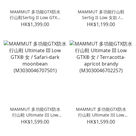
MAMMUT 多功能GTX防水
MAMMUT 多功能行山鞋
行山鞋Sertig II Low GTX®
Sertig II Low 女款 /
女 / Black-dark frosty
Blazing-dark frosty
HK$1,399.00
HK$1,199.00
(M30300429000575)
(M3030043101275)
MAMMUT 多功能GTX防水
MAMMUT 多功能GTX防水
行山鞋 Ultimate III Low
行山鞋 Ultimate III Low
GTX® 女 / Safari-dark
GTX® 女 / Terracotta-
HK$1,599.00
HK$1,599.00
moonbean
apricot brandy
(M3030046707501)
(M3030046702257)