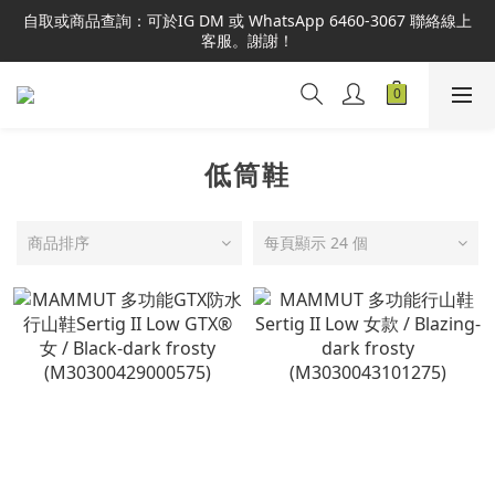
本網站為港澳地區指定總代理官方直營，全店商品均為正品正貨，
自取或商品查詢：可於IG DM 或 WhatsApp 6460-3067 聯絡線上
並享售後服務，敬請安心選購。
客服。謝謝！
本網站為港澳地區指定總代理官方直營，全店商品均為正品正貨，
並享售後服務，敬請安心選購。
低筒鞋
商品排序
每頁顯示 24 個