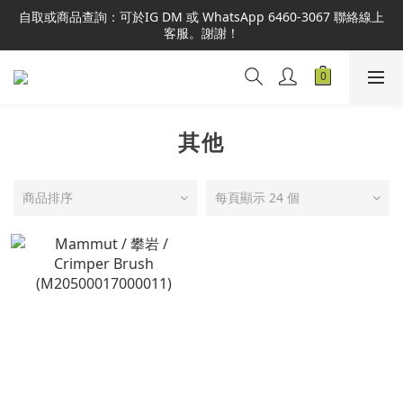
本網站為港澳地區指定總代理官方直營，全店商品均為正品正貨，
自取或商品查詢：可於IG DM 或 WhatsApp 6460-3067 聯絡線上
並享售後服務，敬請安心選購。
客服。謝謝！
本網站為港澳地區指定總代理官方直營，全店商品均為正品正貨，
並享售後服務，敬請安心選購。
其他
商品排序
每頁顯示 24 個