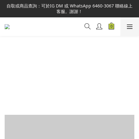
本網站為港澳地區指定總代理官方直營，全店商品均為正品正貨，
自取或商品查詢：可於IG DM 或 WhatsApp 6460-3067 聯絡線上
並享售後服務，敬請安心選購。
客服。謝謝！
本網站為港澳地區指定總代理官方直營，全店商品均為正品正貨，
並享售後服務，敬請安心選購。