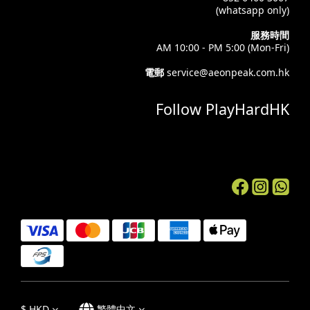
(whatsapp only)
服務時間
AM 10:00 - PM 5:00 (Mon-Fri)
電郵
service@aeonpeak.com.hk
Follow PlayHardHK
$
HKD
繁體中文