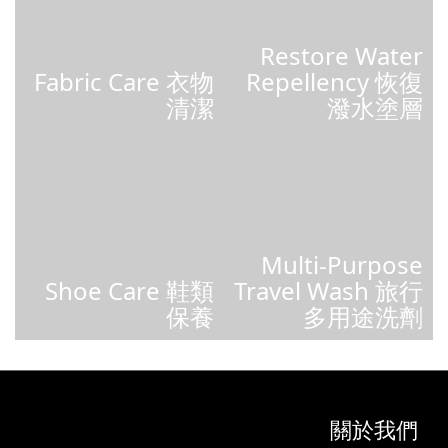
Restore Water
Fabric Care 衣物
Repellency 恢復
清潔
潑水塗層
Multi-Purpose
Shoe Care 鞋類
Travel Wash 旅行
保養
多用途洗劑
關於我們