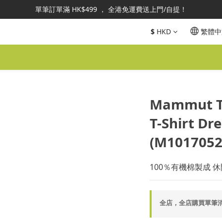
澳地區指定總代理官方直營，全店商品均為正品正貨，並享售後服務，敬
單筆訂單滿 HK$499 ， 全港免運費送上門/自提！
或商品查詢：可於IG DM 或 WhatsApp 6460-3067 聯絡線上客服。
$
HKD
繁體中
澳地區指定總代理官方直營，全店商品均為正品正貨，並享售後服務，敬
Mammut T
T-Shirt D
(M1017052
100％有機棉製成 
全店，全店購買單筆消