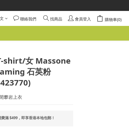
請安心選購。
謝謝！
文
聯絡我們
找商品
會員登入
購物車(0)
請安心選購。
立即購買
-shirt/女 Massone
reaming 石英粉
423770)
休閒攀岩上衣
費滿 $499，即享香港本地包郵！