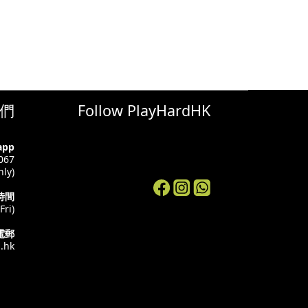
們
Follow PlayHardHK
app
067
ly)
時間
Fri)
電郵
.hk