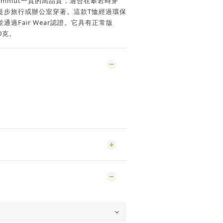
mmut一貫的高品質，適合在攀岩時穿
徒步旅行或辦公室穿著。這款T恤經過環保
過Fair Wear認證。它具有正常版
0克。