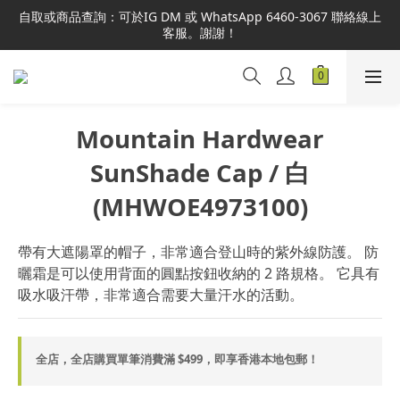
本網站為港澳地區指定總代理官方直營，全店商品均為正品正貨，
自取或商品查詢：可於IG DM 或 WhatsApp 6460-3067 聯絡線上
並享售後服務，敬請安心選購。
客服。謝謝！
本網站為港澳地區指定總代理官方直營，全店商品均為正品正貨，
並享售後服務，敬請安心選購。
Mountain Hardwear
SunShade Cap / 白
(MHWOE4973100)
帶有大遮陽罩的帽子，非常適合登山時的紫外線防護。 防
曬霜是可以使用背面的圓點按鈕收納的 2 路規格。 它具有
吸水吸汗帶，非常適合需要大量汗水的活動。
全店，全店購買單筆消費滿 $499，即享香港本地包郵！