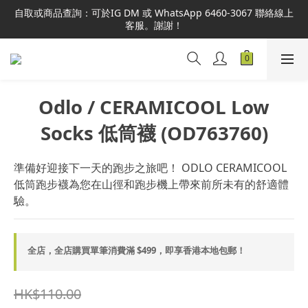
本網站為港澳地區指定總代理官方直營，全店商品均為正品正貨，
自取或商品查詢：可於IG DM 或 WhatsApp 6460-3067 聯絡線上
並享售後服務，敬請安心選購。
客服。謝謝！
本網站為港澳地區指定總代理官方直營，全店商品均為正品正貨，
並享售後服務，敬請安心選購。
Odlo / CERAMICOOL Low
Socks 低筒襪 (OD763760)
準備好迎接下一天的跑步之旅吧！ ODLO CERAMICOOL 
低筒跑步襪為您在山徑和跑步機上帶來前所未有的舒適體
驗。
全店，全店購買單筆消費滿 $499，即享香港本地包郵！
HK$110.00